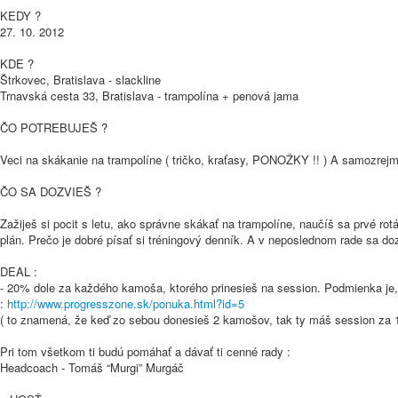
KEDY ?
27. 10. 2012
KDE ?
Štrkovec, Bratislava - slackline
Trnavská cesta 33, Bratislava - trampolína + penová jama
ČO POTREBUJEŠ ?
Veci na skákanie na trampolíne ( tričko, kraťasy, PONOŽKY !! ) A samozrejm
ČO SA DOZVIEŠ ?
Zažiješ si pocit s letu, ako správne skákať na trampolíne, naučíš sa prvé rotá
plán. Prečo je dobré písať si tréningový denník. A v neposlednom rade sa do
DEAL :
- 20% dole za každého kamoša, ktorého prinesieš na session. Podmienka je, 
:
http://
www.progresszone.sk/
ponuka.html?id=5
( to znamená, že keď zo sebou donesieš 2 kamošov, tak ty máš session za 
Pri tom všetkom ti budú pomáhať a dávať ti cenné rady :
Headcoach - Tomáš “Murgi” Murgáč